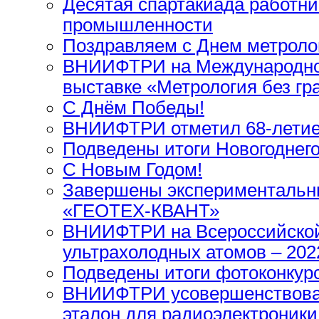
Десятая спартакиада работн
промышленности
Поздравляем с Днем метроло
ВНИИФТРИ на Международно
выставке «Метрология без гр
С Днём Победы!
ВНИИФТРИ отметил 68-летие
Подведены итоги Новогоднего
С Новым Годом!
Завершены экспериментальны
«ГЕОТЕХ-КВАНТ»
ВНИИФТРИ на Всероссийской
ультрахолодных атомов – 202
Подведены итоги фотоконкур
ВНИИФТРИ усовершенствова
эталон для радиоэлектроники