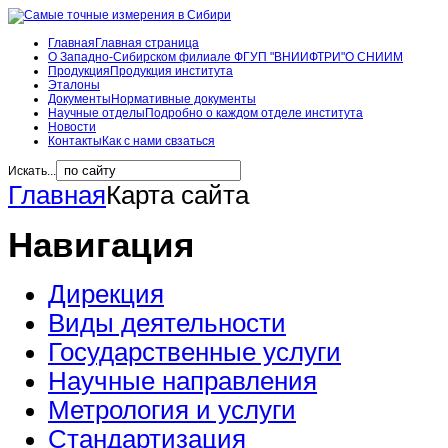
Главная
Главная страница
О Западно-Сибирском филиале ФГУП "ВНИИФТРИ"
О СНИИМ
Продукция
Продукция института
Эталоны
Документы
Нормативные документы
Научные отделы
Подробно о каждом отделе института
Новости
Контакты
Как с нами свзаться
Искать...
Главная
Карта сайта
Навигация
Дирекция
Виды деятельности
Государственные услуги
Научные направления
Метрология и услуги
Стандартизация