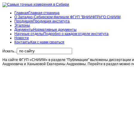
Главная
Главная страница
О Западно-Сибирском филиале ФГУП "ВНИИФТРИ"
О СНИИМ
Продукция
Продукция института
Эталоны
Документы
Нормативные документы
Научные отделы
Подробно о каждом отделе института
Новости
Контакты
Как с нами свзаться
Искать...
На сайте ФГУП «СНИИМ» в разделе "Публикации" выложены диссертации 
Андреевича и Ханыковой Екатерины Андреевны. Перейти в раздел можно 