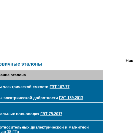
Нав
рвичные эталоны
ание эталона
ы электрической емкости
ГЭТ 107-77
ы электрической добротности
ГЭТ 139-2013
сиальных волноводах
ГЭТ 75-2017
относительных диэлектрической и магнитной
 до 18 ГГц