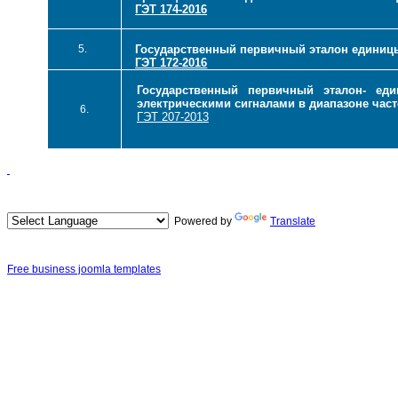
ГЭТ 174-2016
5.
Государственный первичный эталон единицы
ГЭТ 172-2016
Государственный первичный эталон- ед
электрическими сигналами в диапазоне часто
6.
ГЭТ 207-2013
Powered by
Translate
Free business joomla templates