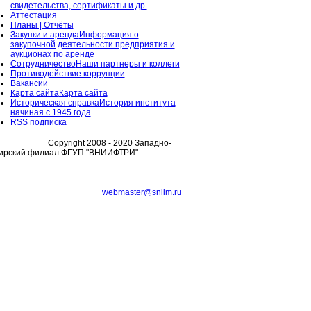
свидетельства, сертификаты и др.
Аттестация
Планы | Отчёты
Закупки и аренда
Информация о
закупочной деятельности предприятия и
аукционах по аренде
Сотрудничество
Наши партнеры и коллеги
Противодействие коррупции
Вакансии
Карта сайта
Карта сайта
Историческая справка
История института
начиная с 1945 года
RSS подписка
Copyright 2008 - 2020 Западно-
ирский филиал ФГУП "ВНИИФТРИ"
webmaster@sniim.ru