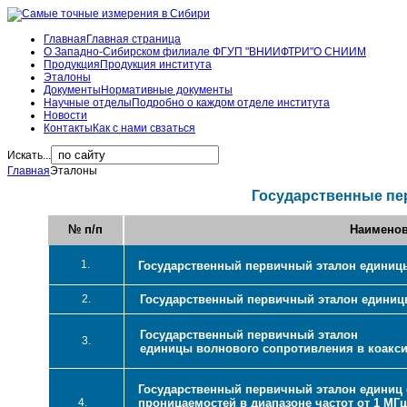
Главная
Главная страница
О Западно-Сибирском филиале ФГУП "ВНИИФТРИ"
О СНИИМ
Продукция
Продукция института
Эталоны
Документы
Нормативные документы
Научные отделы
Подробно о каждом отделе института
Новости
Контакты
Как с нами свзаться
Искать...
Главная
Эталоны
Государственные пе
№ п/п
Наименов
1.
Государственный первичный эталон единиц
2.
Государственный первичный эталон единиц
Государственный первичный эталон
3.
единицы волнового сопротивления в коак
Государственный первичный эталон единиц 
4.
проницаемостей в диапазоне частот от 1 МГц