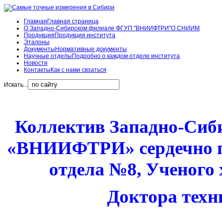
Главная
Главная страница
О Западно-Сибирском филиале ФГУП "ВНИИФТРИ"
О СНИИМ
Продукция
Продукция института
Эталоны
Документы
Нормативные документы
Научные отделы
Подробно о каждом отделе института
Новости
Контакты
Как с нами свзаться
Искать...
Коллектив Западно-Си
«ВНИИФТРИ» сердечно п
отдела №8, Ученого
Доктора техн