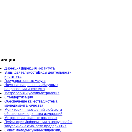
игация
Дирекция
Дирекция института
Виды деятельности
Виды деятельности
института
Государственные услуги
Научные направления
Научные
направления института
Метрология и услуги
Метрология
Стандартизация
Обеспечение качества
Система
менеджмента качества
Мониторинг нарушений в области
обеспечения единства измерений
Метрология в нанотехнологиях
Публикации
Информация о конкурсной и
закупочной активности предприятия
Совет молодых учёных
Лицензии,