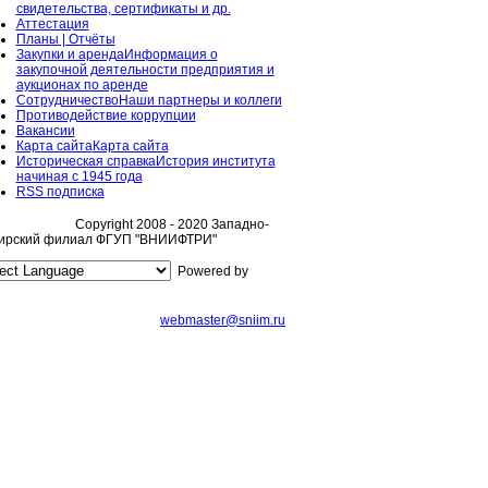
свидетельства, сертификаты и др.
Аттестация
Планы | Отчёты
Закупки и аренда
Информация о
закупочной деятельности предприятия и
аукционах по аренде
Сотрудничество
Наши партнеры и коллеги
Противодействие коррупции
Вакансии
Карта сайта
Карта сайта
Историческая справка
История института
начиная с 1945 года
RSS подписка
Copyright 2008 - 2020 Западно-
ирский филиал ФГУП "ВНИИФТРИ"
Powered by
webmaster@sniim.ru