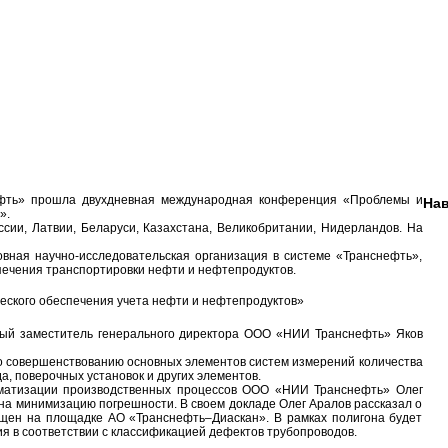
ть» прошла двухдневная международная конференция «Проблемы и
Нав
».
ии, Латвии, Беларуси, Казахстана, Великобритании, Нидерландов. На
ая научно-исследовательская организация в системе «Транснефть»,
спечения транспортировки нефти и нефтепродуктов.
й заместитель генерального директора ООО «НИИ Транснефть» Яков
 совершенствованию основных элементов систем измерений количества
а, поверочных установок и других элементов.
матизации производственных процессов ООО «НИИ Транснефть» Олег
 на минимизацию погрешности. В своем докладе Олег Аралов рассказал о
ещен на площадке АО «Транснефть–Диаскан». В рамках полигона будет
я в соответствии с классификацией дефектов трубопроводов.