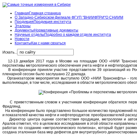
Главная
Главная страница
О Западно-Сибирском филиале ФГУП "ВНИИФТРИ"
О СНИИМ
Продукция
Продукция института
Эталоны
Документы
Нормативные документы
Научные отделы
Подробно о каждом отделе института
Новости
Контакты
Как с нами свзаться
Искать...
12-13 декабря 2017 года в Москве на площадке ООО «НИИ Транснеф
перспективы метрологического обеспечения учета нефти и нефтепродуктов
В конференции приняли участие представители 39 организаций из Росс
пленарной сессии было заслушано 22 доклада.
Организатором мероприятия выступило ООО «НИИ Транснефть» - головн
выполняющая, в том числе, исследования в области метрологического обе
С приветственным словом к участникам конференции обратился первы
Фридлянд.
На конференции было представлено большое количество предложений по
и показателей качества нефти и нефтепродуктов: преобразователей расход
Директор центра оценки соответствия продукции, метрологии и авто
С
Аралов отметил, что в целом все исследования в этой области направлены
приветственным
работах по созданию «метрологического полигона», который будет разм
словом
создана эталонная база мер дефектов для внутритрубного диагностировани
к