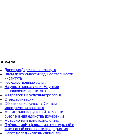
игация
Дирекция
Дирекция института
Виды деятельности
Виды деятельности
института
Государственные услуги
Научные направления
Научные
направления института
Метрология и услуги
Метрология
Стандартизация
Обеспечение качества
Система
менеджмента качества
Мониторинг нарушений в области
обеспечения единства измерений
Метрология в нанотехнологиях
Публикации
Информация о конкурсной и
закупочной активности предприятия
Совет молодых учёных
Лицензии,