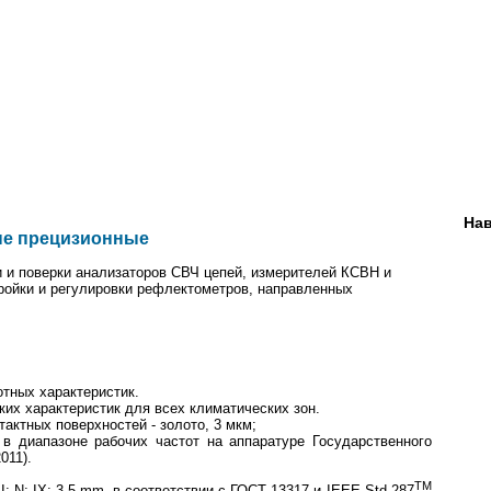
Нав
ые прецизионные
 и поверки анализаторов СВЧ цепей, измерителей КСВН и
тройки и регулировки рефлектометров, направленных
тных характеристик.
их характеристик для всех климатических зон.
тактных поверхностей ‑ золото, 3 мкм;
 в диапазоне рабочих частот на аппаратуре Государственного
011).
TM
II; N; IX; 3,5 mm, в соответствии с ГОСТ 13317 и IEEE Std 287