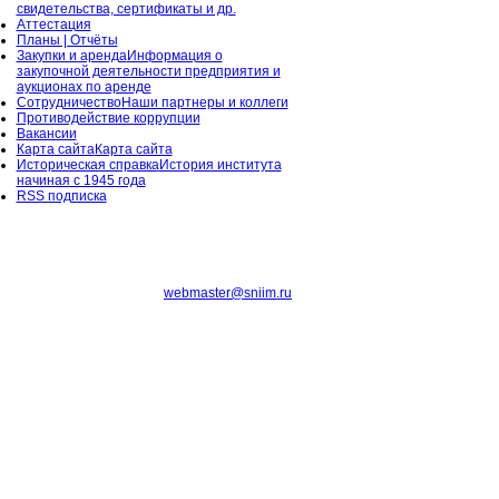
свидетельства, сертификаты и др.
Аттестация
Планы | Отчёты
Закупки и аренда
Информация о
закупочной деятельности предприятия и
аукционах по аренде
Сотрудничество
Наши партнеры и коллеги
Противодействие коррупции
Вакансии
Карта сайта
Карта сайта
Историческая справка
История института
начиная с 1945 года
RSS подписка
webmaster@sniim.ru