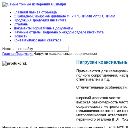
Главная
Главная страница
О Западно-Сибирском филиале ФГУП "ВНИИФТРИ"
О СНИИМ
Продукция
Продукция института
Эталоны
Документы
Нормативные документы
Научные отделы
Подробно о каждом отделе института
Новости
Контакты
Как с нами свзаться
Искать...
Главная
Продукция
Нагрузки коаксиальные прецизионные
Нагрузки коаксиальн
Применяются для калибровки
полного сопротивления, нас
ответвителей и т.д.
Отличительные особенности:
широкий диапазон частот.
высокая равномерность часто
сохраняемость метрологическ
гальваническое покрытие кон
метрологическая аттестация
первичного эталона (ГЭТ 75-2
Нагрузки могут быть изготовлены с соединителями типов II; VIII; N75; I