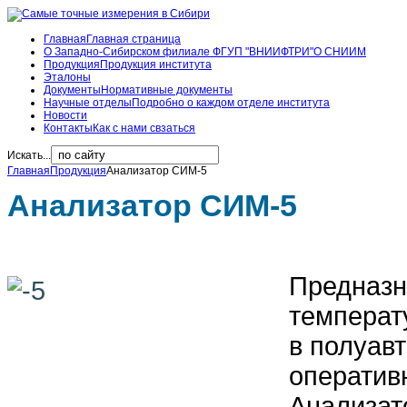
Главная
Главная страница
О Западно-Сибирском филиале ФГУП "ВНИИФТРИ"
О СНИИМ
Продукция
Продукция института
Эталоны
Документы
Нормативные документы
Научные отделы
Подробно о каждом отделе института
Новости
Контакты
Как с нами свзаться
Искать...
Главная
Продукция
Анализатор СИМ-5
Анализатор СИМ-5
Предназн
температ
в полуав
оператив
Анализат