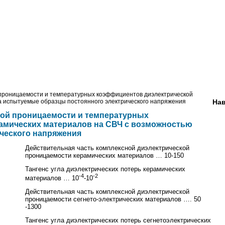
 проницаемости и температурных коэффициентов диэлектрической
а испытуемые образцы постоянного электрического напряжения
Нав
кой проницаемости и температурных
амических материалов на СВЧ с возможностью
ческого напряжения
Действительная часть комплексной диэлектрической
проницаемости керамических
материалов … 10-150
Тангенс угла диэлектрических потерь керамических
-4
-2
материалов … 10
-10
Действительная часть комплексной диэлектрической
проницаемости сегнето-
электрических материалов …. 50
-1300
Тангенс угла диэлектрических потерь сегнетоэлектрических