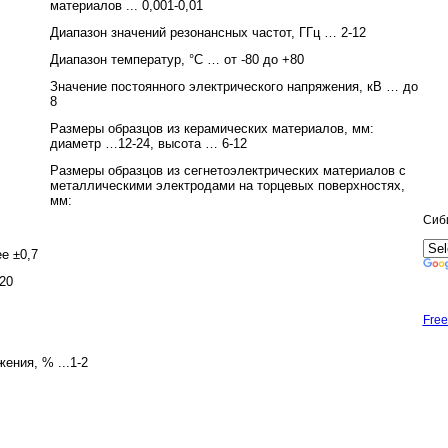
материалов ... 0,001-0,01
Диапазон значений резонансных частот, ГГц … 2-12
Диапазон температур, °С … от -80 до +80
Значение постоянного электрического напряжения, кВ … до
8
Размеры образцов из керамических материалов, мм:
диаметр …12-24,
высота … 6-12
Размеры образцов из сегнетоэлектрических материалов с
металлическими электродами
на торцевых поверхностях,
мм:
Сиб
е ±0,7
-20
Free
ения, % ...1-2