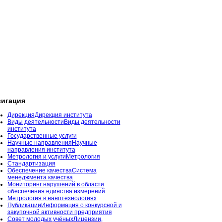
игация
Дирекция
Дирекция института
Виды деятельности
Виды деятельности
института
Государственные услуги
Научные направления
Научные
направления института
Метрология и услуги
Метрология
Стандартизация
Обеспечение качества
Система
менеджмента качества
Мониторинг нарушений в области
обеспечения единства измерений
Метрология в нанотехнологиях
Публикации
Информация о конкурсной и
закупочной активности предприятия
Совет молодых учёных
Лицензии,