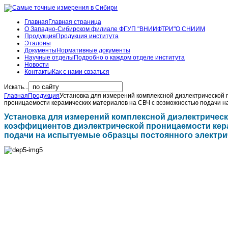
Главная
Главная страница
О Западно-Сибирском филиале ФГУП "ВНИИФТРИ"
О СНИИМ
Продукция
Продукция института
Эталоны
Документы
Нормативные документы
Научные отделы
Подробно о каждом отделе института
Новости
Контакты
Как с нами свзаться
Искать...
Главная
Продукция
Установка для измерений комплексной диэлектрической
проницаемости керамических материалов на СВЧ с возможностью подачи н
Установка для измерений комплексной диэлектричес
коэффициентов диэлектрической проницаемости кер
подачи на испытуемые образцы постоянного электри