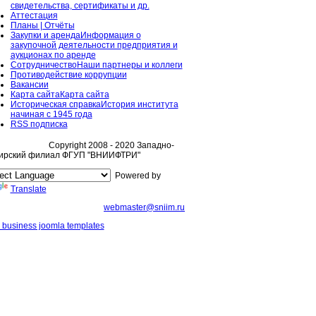
свидетельства, сертификаты и др.
Аттестация
Планы | Отчёты
Закупки и аренда
Информация о
закупочной деятельности предприятия и
аукционах по аренде
Сотрудничество
Наши партнеры и коллеги
Противодействие коррупции
Вакансии
Карта сайта
Карта сайта
Историческая справка
История института
начиная с 1945 года
RSS подписка
Copyright 2008 - 2020 Западно-
ирский филиал ФГУП "ВНИИФТРИ"
Powered by
Translate
webmaster@sniim.ru
 business joomla templates