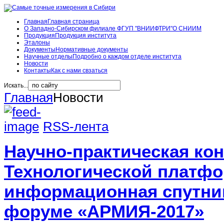
Главная
Главная страница
О Западно-Сибирском филиале ФГУП "ВНИИФТРИ"
О СНИИМ
Продукция
Продукция института
Эталоны
Документы
Нормативные документы
Научные отделы
Подробно о каждом отделе института
Новости
Контакты
Как с нами свзаться
Искать...
Главная
Новости
RSS-лента
Научно-практическая ко
Технологической платф
информационная спутник
форуме «АРМИЯ-2017»