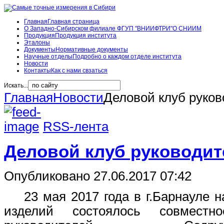
Главная
Главная страница
О Западно-Сибирском филиале ФГУП "ВНИИФТРИ"
О СНИИМ
Продукция
Продукция института
Эталоны
Документы
Нормативные документы
Научные отделы
Подробно о каждом отделе института
Новости
Контакты
Как с нами свзаться
Искать...
Главная
Новости
Деловой клуб руко
RSS-лента
Деловой клуб руководит
Опубликовано 27.06.2017 07:42
23 мая 2017 года в г.Барнауле н
изделий состоялось совместн