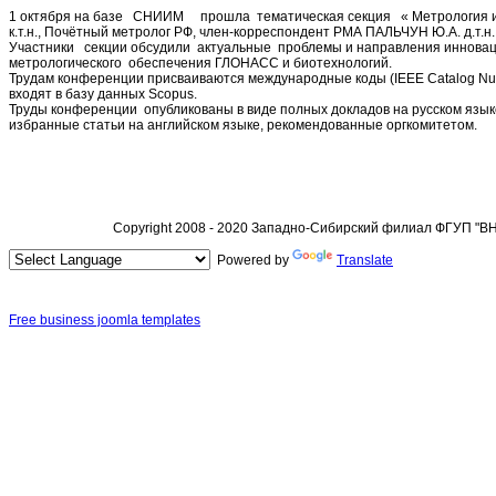
1 октября на базе СНИИМ прошла тематическая секция « Метрология и 
к.т.н., Почётный метролог РФ, член-корреспондент РМА ПАЛЬЧУН Ю.А. д.т.н.
Участники секции обсудили актуальные проблемы и направления инновац
метрологического обеспечения ГЛОНАСС и биотехнологий.
Трудам конференции присваиваются международные коды (IEEE Catalog Numbe
входят в базу данных Scopus.
Труды конференции опубликованы в виде полных докладов на русском язык
избранные статьи на английском языке, рекомендованные оргкомитетом.
Copyright 2008 - 2020 Западно-Сибирский филиал ФГУП "
Powered by
Translate
Free business joomla templates