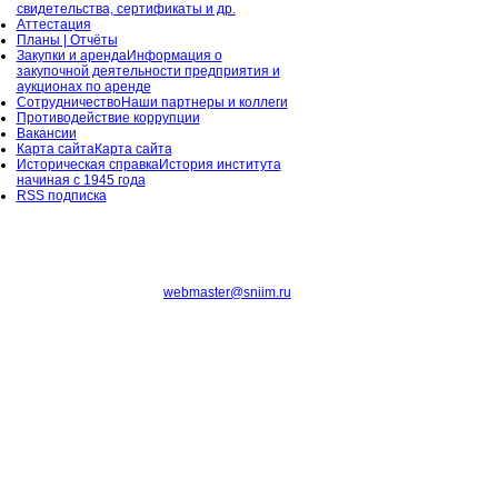
свидетельства, сертификаты и др.
Аттестация
Планы | Отчёты
Закупки и аренда
Информация о
закупочной деятельности предприятия и
аукционах по аренде
Сотрудничество
Наши партнеры и коллеги
Противодействие коррупции
Вакансии
Карта сайта
Карта сайта
Историческая справка
История института
начиная с 1945 года
RSS подписка
webmaster@sniim.ru