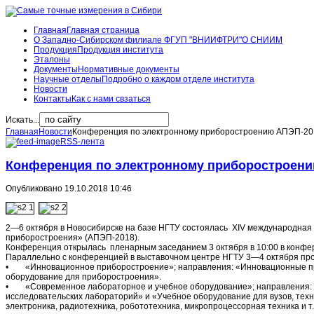
Главная
Главная страница
О Западно-Сибирском филиале ФГУП "ВНИИФТРИ"
О СНИИМ
Продукция
Продукция института
Эталоны
Документы
Нормативные документы
Научные отделы
Подробно о каждом отделе института
Новости
Контакты
Как с нами свзаться
Искать...
Главная
Новости
Конференция по электронному приборостроению АПЭП-2
RSS-лента
Конференция по электронному приборостроен
Опубликовано 19.10.2018 10:46
2—6 октября в Новосибирске на базе НГТУ состоялась XIV международная
приборостроения» (АПЭП-2018).
Конференция открылась пленарным заседанием 3 октября в 10:00 в конфе
Параллельно с конференцией в выставочном центре НГТУ 3—4 октября пр
• «Инновационное приборостроение»; направления: «Инновационные при
оборудование для приборостроения».
• «Современное лабораторное и учебное оборудование»; направления: 
исследовательских лабораторий» и «Учебное оборудование для вузов, тех
электроника, радиотехника, робототехника, микропроцессорная техника и т