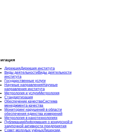
игация
Дирекция
Дирекция института
Виды деятельности
Виды деятельности
института
Государственные услуги
Научные направления
Научные
направления института
Метрология и услуги
Метрология
Стандартизация
Обеспечение качества
Система
менеджмента качества
Мониторинг нарушений в области
обеспечения единства измерений
Метрология в нанотехнологиях
Публикации
Информация о конкурсной и
закупочной активности предприятия
Совет молодых учёных
Лицензии,