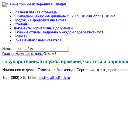
Главная
Главная страница
О Западно-Сибирском филиале ФГУП "ВНИИФТРИ"
О СНИИМ
Продукция
Продукция института
Эталоны
Документы
Нормативные документы
Научные отделы
Подробно о каждом отделе института
Новости
Контакты
Как с нами свзаться
Искать...
Главная
Научные отделы
Отдел 8
Государственная служба времени, частоты и опреде
Начальник отдела -
Толстиков Александр Сергеевич, д.т.н., профессор
Тел. (383) 210-11-85,
tolstikov@sstf.nsk.ru